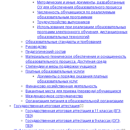
Методические и иные документы, разработанные
ОУ для обеспечения образователного процесса
Численность обучающихся по реализуемым
образовательным программам
Трудоустройство выпускников
Использование при реализации образовательных
программ электронного обучения, дистанционных
образовательных технологий
Образовательные стандарты и требования
Руководство
Педагогический состав
Материально-техническое обеспечение и оснащенность
образовательного процесса. Доступная среда
Стипендии и меры поддержки учащихся
Платные образовательные услуги
Документы о порядке оказания платных
образовательных услуг
Финансово-хозяйственная деятельность
Вакантные места для приема (перевода) обучающихся
Международное сотрудничество
Организация питания в образовательной организации
Государственная итоговая аттестация
Государственная итоговая аттестация в 11 классах (ЕГЭ,
ГВЭ)
Государственная итоговая аттестация в 9 классах (ОГЭ,
ГВЭ)