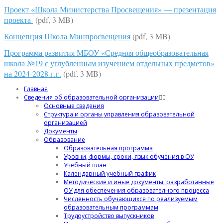
Проект «Школа Министерства Просвещения» — презентация
проекта
(pdf, 3 MB)
Концепция Школа Минпросвещения
(pdf, 3 MB)
Программа развития МБОУ «Средняя общеобразовательная
школа №19 с углубленным изучением отдельных предметов»
на 2024-2028 г.г.
(pdf, 3 MB)
Главная
Сведения об образовательной организации
Основные сведения
Структура и органы управления образовательной
организацией
Документы
Образование
Образовательная программа
Уровни, формы, сроки, язык обучения в ОУ
Учебный план
Календарный учебный график
Методические и иные документы, разработанные
ОУ для обеспечения образователного процесса
Численность обучающихся по реализуемым
образовательным программам
Трудоустройство выпускников