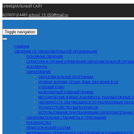
ОФИЦИАЛЬНЫЙ САЙТ
8(39031)24485
school_19_050@mail.ru
Toggle navigation
ГЛАВНАЯ
СВЕДЕНИЯ ОБ ОБРАЗОВАТЕЛЬНОЙ ОРГАНИЗАЦИИ
ОСНОВНЫЕ СВЕДЕНИЯ
СТРУКТУРА И ОРГАНЫ УПРАВЛЕНИЯ ОБРАЗОВАТЕЛЬНОЙ ОРГАН
ДОКУМЕНТЫ
ОБРАЗОВАНИЕ
ОБРАЗОВАТЕЛЬНАЯ ПРОГРАММА
УРОВНИ, ФОРМЫ, СРОКИ, ЯЗЫК ОБУЧЕНИЯ В ОУ
УЧЕБНЫЙ ПЛАН
КАЛЕНДАРНЫЙ УЧЕБНЫЙ ГРАФИК
МЕТОДИЧЕСКИЕ И ИНЫЕ ДОКУМЕНТЫ, РАЗРАБОТАННЫЕ 
ЧИСЛЕННОСТЬ ОБУЧАЮЩИХСЯ ПО РЕАЛИЗУЕМЫМ ОБР
ТРУДОУСТРОЙСТВО ВЫПУСКНИКОВ
ИСПОЛЬЗОВАНИЕ ПРИ РЕАЛИЗАЦИИ ОБРАЗОВАТЕЛЬНЫХ
ОБРАЗОВАТЕЛЬНЫЕ СТАНДАРТЫ И ТРЕБОВАНИЯ
РУКОВОДСТВО
ПЕДАГОГИЧЕСКИЙ СОСТАВ
МАТЕРИАЛЬНО-ТЕХНИЧЕСКОЕ ОБЕСПЕЧЕНИЕ И ОСНАЩЕННОСТЬ 