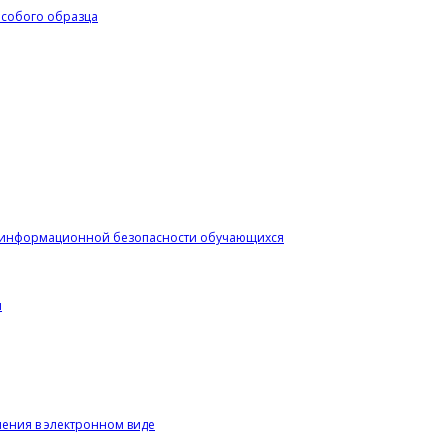
особого образца
я информационной безопасности обучающихся
я
чения в электронном виде