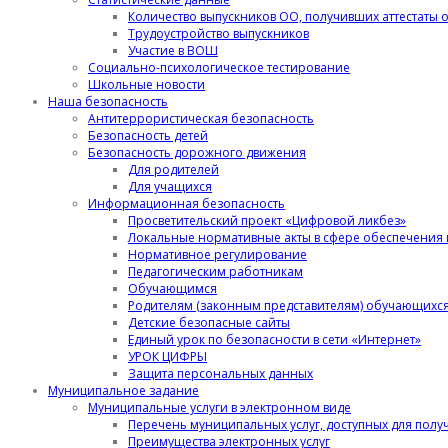
Количество выпускников ОО, получивших аттестаты 
Трудоустройство выпускников
Участие в ВОШ
Социально-психологическое тестирование
Школьные новости
Наша безопасность
Антитеррористическая безопасность
Безопасность детей
Безопасность дорожного движения
Для родителей
Для учащихся
Информационная безопасность
Просветительский проект «Цифровой ликбез»
Локальные нормативные акты в сфере обеспечени
Нормативное регулирование
Педагогическим работникам
Обучающимся
Родителям (законным представителям) обучающихс
Детские безопасные сайты
Единый урок по безопасности в сети «Интернет»
УРОК ЦИФРЫ
Защита персональных данных
Муниципальное задание
Муниципальные услуги в электронном виде
Перечень муниципальных услуг, доступных для полу
Преимущества электронных услуг