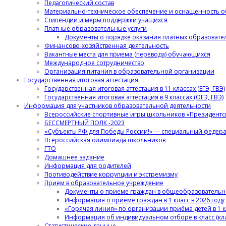
Педагогический состав
Материально-техническое обеспечение и оснащенность об
Стипендии и меры поддержки учащихся
Платные образовательные услуги
Документы о порядке оказания платных образовател
Финансово-хозяйственная деятельность
Вакантные места для приема (перевода) обучающихся
Международное сотрудничество
Организация питания в образовательной организации
Государственная итоговая аттестация
Государственная итоговая аттестация в 11 классах (ЕГЭ, ГВЭ)
Государственная итоговая аттестация в 9 классах (ОГЭ, ГВЭ)
Информация для участников образовательной деятельности
Всероссийские спортивные игры школьников «Президентс
БЕССМЕРТНЫЙ ПОЛК -2023
«Субъекты РФ для Победы России!» — специальный федер
Всероссийская олимпиада школьников
ГТО
Домашнее задание
Информация для родителей
Противодействие коррупции и экстремизму
Прием в образовательное учреждение
Документы о приеме граждан в общеобразователь
Информация о приеме граждан в 1 класс в 2026 году
«Горячая линия» по организации приёма детей в 1 к
Информация об индивидуальном отборе в класс (кл
Статистические данные