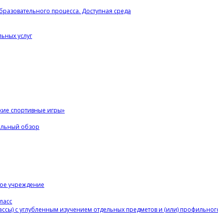
разовательного процесса. Доступная среда
ьных услуг
кие спортивные игры»
альный обзор
ное учреждение
ласс
ассы) с углубленным изучением отдельных предметов и (или) профильно