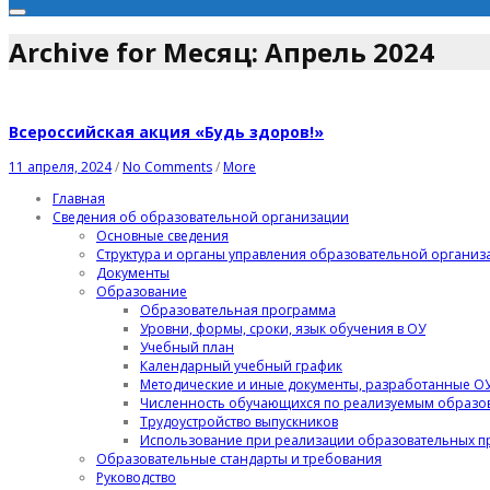
Archive for Месяц:
Апрель 2024
Всероссийская акция «Будь здоров!»
11 апреля, 2024
/
No Comments
/
More
Главная
Сведения об образовательной организации
Основные сведения
Структура и органы управления образовательной организ
Документы
Образование
Образовательная программа
Уровни, формы, сроки, язык обучения в ОУ
Учебный план
Календарный учебный график
Методические и иные документы, разработанные ОУ
Численность обучающихся по реализуемым образо
Трудоустройство выпускников
Использование при реализации образовательных п
Образовательные стандарты и требования
Руководство