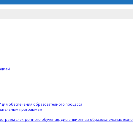
ацией
 для обеспечения образователного процесса
вательным программам
рограмм электронного обучения, дистанционных образовательных техн