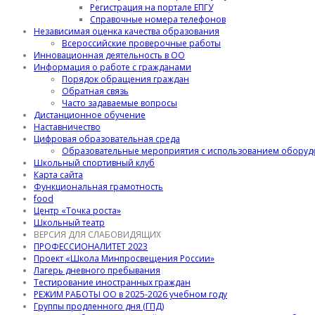
Регистрация на портале ЕПГУ
Справочные номера телефонов
Независимая оценка качества образования
Всероссийские проверочные работы
Инновационная деятельность в ОО
Информация о работе с гражданами
Порядок обращения граждан
Обратная связь
Часто задаваемые вопросы
Дистанционное обучение
Наставничество
Цифровая образовательная среда
Образовательные мероприятия с использованием оборуд
Школьный спортивный клуб
Карта сайта
Функциональная грамотность
food
Центр «Точка роста»
Школьный театр
ВЕРСИЯ ДЛЯ СЛАБОВИДЯЩИХ
ПРОФЕССИОНАЛИТЕТ 2023
Проект «Школа Минпросвещения России»
Лагерь дневного пребывания
Тестирование иностранных граждан
РЕЖИМ РАБОТЫ ОО в 2025-2026 учебном году
Группы продленного дня (ГПД)